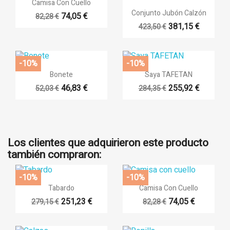

Vista rápida
Camisa Con Cuello

Vista rápida
Conjunto Jubón Calzón
74,05 €
82,28 €
381,15 €
423,50 €
-10%
-10%


Vista rápida
Vista rápida
Bonete
Saya TAFETAN
46,83 €
255,92 €
52,03 €
284,35 €
Los clientes que adquirieron este producto
también compraron:
-10%
-10%


Vista rápida
Vista rápida
Tabardo
Camisa Con Cuello
251,23 €
74,05 €
279,15 €
82,28 €