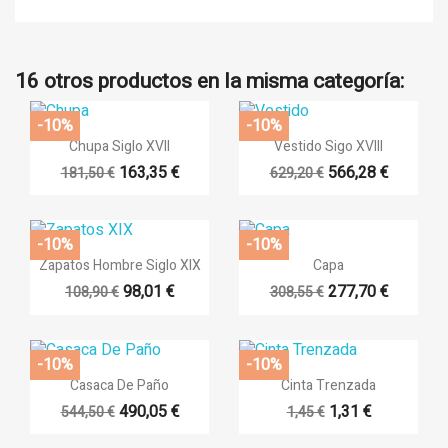
16 otros productos en la misma categoría:
-10%
-10%


Vista rápida
Vista rápida
Chupa Siglo XVII
Vestido Sigo XVIII
163,35 €
566,28 €
181,50 €
629,20 €
-10%
-10%


Vista rápida
Vista rápida
Zapatos Hombre Siglo XIX
Capa
98,01 €
277,70 €
108,90 €
308,55 €
-10%
-10%


Vista rápida
Vista rápida
Casaca De Paño
Cinta Trenzada
490,05 €
1,31 €
544,50 €
1,45 €