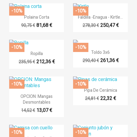
-10%
-10%


Vista rápida
Vista rápida
Polaina Corta
Faldilla -Enagua - Kirtle...
81,68 €
250,47 €
90,75 €
278,30 €
-10%
-10%

Vista rápida

Vista rápida
Toldo 3x6
Ropilla
261,36 €
290,40 €
212,36 €
235,95 €
-10%
-10%

Vista rápida
Pipa De Cerámica

Vista rápida
OPCION: Mangas
22,32 €
24,81 €
Desmontables
13,07 €
14,52 €
-10%
-10%