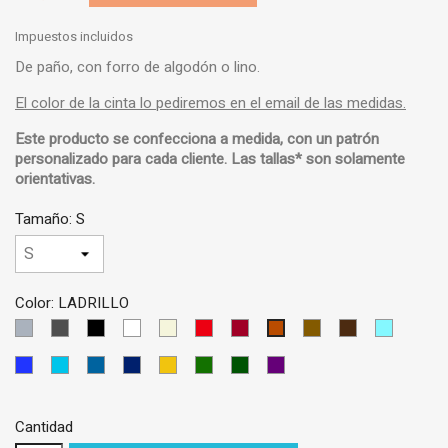
Impuestos incluidos
De paño, con forro de algodón o lino.
El color de la cinta lo pediremos en el email de las medidas.
Este producto se confecciona a medida, con un
patrón
personalizado
para cada cliente.
Las tallas* son solamente
orientativas
.
Tamaño: S
Color: LADRILLO
GRIS
GRIS
NEGRO
BLANCO
BEIS
ROJO
GRANATE
MARRON
MARRON
AZUL
LADRILLO
CLARO
OSCURO
CLARO
OSCURO
CIELO
AZUL
AZUL
AZUL
AZUL
AMARILLO
VERDE
VERDE
VIOLETA
MEDIO
TURQUESA
PETRÓLEO
OSCURO
OSCURO
Cantidad