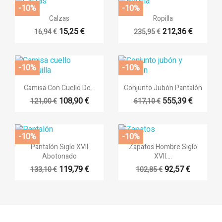
-10%
-10%


Vista rápida
Vista rápida
Calzas
Ropilla
15,25 €
212,36 €
16,94 €
235,95 €
-10%
-10%


Vista rápida
Vista rápida
Camisa Con Cuello De...
Conjunto Jubón Pantalón
108,90 €
555,39 €
121,00 €
617,10 €
-10%
-10%


Vista rápida
Vista rápida
Pantalón Siglo XVII
Zapatos Hombre Siglo
Abotonado
XVII....
119,79 €
92,57 €
133,10 €
102,85 €