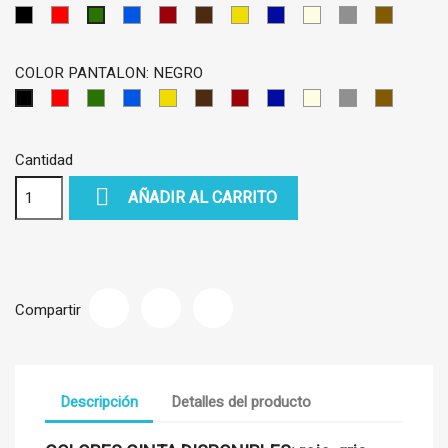
NEGRO
ROJO
AZUL
GRANATE
MARRON
AMARILLO
AZUL
BEIS
GRIS
MARRON
VERDE
OSCURO
CLARO
COLOR PANTALON: NEGRO
ROJO
VERDE
AZUL
AMARILLO
MARRON
GRANATE
AZUL
BEIS
GRIS
MARRON
NEGRO
CLARO
MEIO
OSCURO
CLARO
CLARO
Cantidad

AÑADIR AL CARRITO
Compartir
Descripción
Detalles del producto