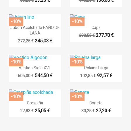
27,23 €
130,68 €
30,25 €
145,20 €
-10%
-10%


Vista rápida
Vista rápida
Jubón Acolchado PAÑO DE
Capa
LANA
277,70 €
308,55 €
245,03 €
272,25 €
-10%
-10%


Vista rápida
Vista rápida
Vestido Siglo XVIII
Polaina Larga
544,50 €
92,57 €
605,00 €
102,85 €
-10%
-10%


Vista rápida
Vista rápida
Crespiña
Bonete
25,05 €
27,23 €
27,83 €
30,25 €