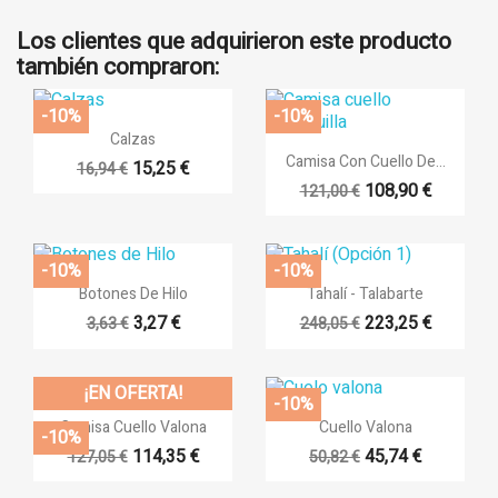
Los clientes que adquirieron este producto
también compraron:
-10%
-10%

Vista rápida
Calzas

Vista rápida
Camisa Con Cuello De...
15,25 €
16,94 €
108,90 €
121,00 €
-10%
-10%


Vista rápida
Vista rápida
Botones De Hilo
Tahalí - Talabarte
3,27 €
223,25 €
3,63 €
248,05 €
¡EN OFERTA!
-10%


Vista rápida
Vista rápida
Camisa Cuello Valona
Cuello Valona
-10%
114,35 €
45,74 €
127,05 €
50,82 €