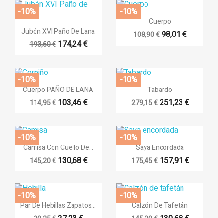
-10%
-10%

Vista rápida
Cuerpo

Vista rápida
Jubón XVI Paño De Lana
98,01 €
108,90 €
174,24 €
193,60 €
-10%
-10%


Vista rápida
Vista rápida
Cuerpo PAÑO DE LANA
Tabardo
103,46 €
251,23 €
114,95 €
279,15 €
-10%
-10%


Vista rápida
Vista rápida
Camisa Con Cuello De...
Saya Encordada
130,68 €
157,91 €
145,20 €
175,45 €
-10%
-10%


Vista rápida
Vista rápida
Par De Hebillas Zapatos...
Calzón De Tafetán