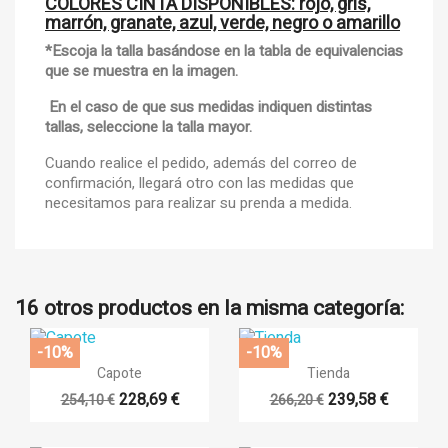
COLORES CINTA DISPONIBLES: rojo, gris,
marrón, granate, azul, verde, negro o amarillo
*Escoja la talla basándose en la tabla de equivalencias
que se muestra en la imagen.
En el caso de que sus medidas indiquen distintas
tallas, seleccione la talla mayor.
Cuando realice el pedido, además del correo de
confirmación, llegará otro con las medidas que
necesitamos para realizar su prenda a medida.
16 otros productos en la misma categoría:
-10%
-10%


Vista rápida
Vista rápida
Capote
Tienda
228,69 €
239,58 €
254,10 €
266,20 €