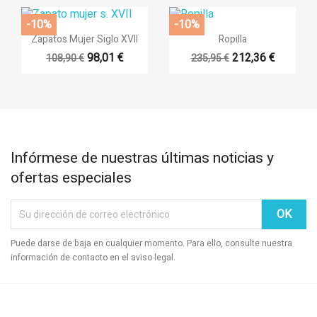
-10%
-10%


Vista rápida
Vista rápida
Zapatos Mujer Siglo XVII
Ropilla
98,01 €
212,36 €
108,90 €
235,95 €
Infórmese de nuestras últimas noticias y
ofertas especiales
Puede darse de baja en cualquier momento. Para ello, consulte nuestra
información de contacto en el aviso legal.