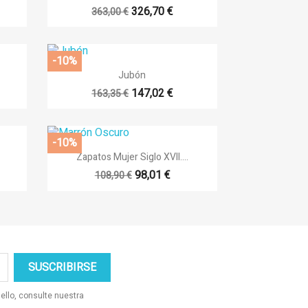
15
+8
326,70 €
363,00 €
-10%

Vista rápida
Jubón
+14
147,02 €
163,35 €
-10%

Vista rápida
Zapatos Mujer Siglo XVII....
98,01 €
108,90 €
ello, consulte nuestra