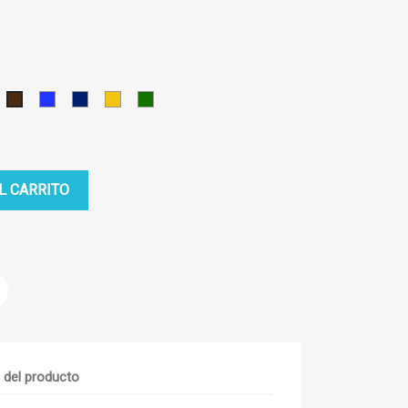
RANATE
AZUL
AZUL
AMARILLO
VERDE
MARRON
MEDIO
OSCURO
OSCURO
L CARRITO
s del producto