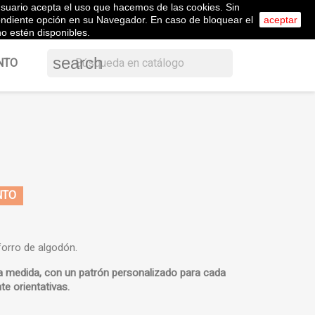
l usuario acepta el uso que hacemos de las cookies. Sin
shopping_cart


Carrito
(0)
ol
Iniciar sesión
pondiente opción en su Navegador. En caso de bloquear el
aceptar
o estén disponibles.
search
NTO
NTO
forro de algodón.
a medida, con un
patrón personalizado
para cada
te orientativas
.