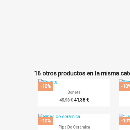
((
In
Añ
((l
Deb
16 otros productos en la misma cat
-10%
-10

Vista rápida
Bonete
+14
41,38 €
45,98 €
-10%
-10

Vista rápida
Pipa De Cerámica