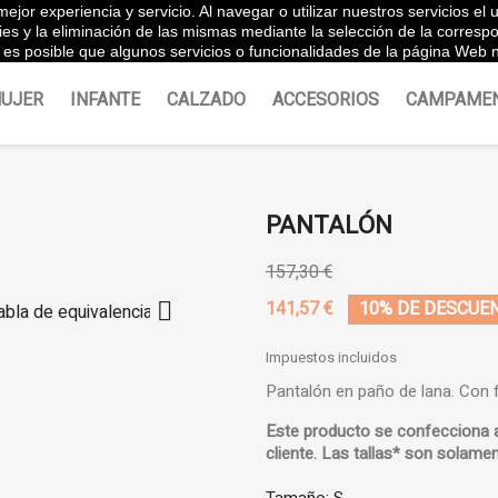
ejor experiencia y servicio. Al navegar o utilizar nuestros servicios e
Españ
ies y la eliminación de las mismas mediante la selección de la corres
es posible que algunos servicios o funcionalidades de la página Web n
UJER
INFANTE
CALZADO
ACCESORIOS
CAMPAME
PANTALÓN
157,30 €

141,57 €
10% DE DESCUE
Impuestos incluidos
Pantalón en paño de lana. Con 
Este producto se confecciona 
cliente.
Las tallas* son solamen