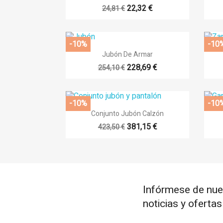
22,32 €
24,81 €
-10%
-10

Vista rápida
Jubón De Armar
228,69 €
254,10 €
-10%
-10

Vista rápida
Conjunto Jubón Calzón
+17
381,15 €
423,50 €
Infórmese de nue
noticias y oferta