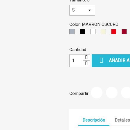
Tamaño: S
Color: MARRON OSCURO
GRIS
NEGRO
BLANCO
BEIS
ROJO
G
CLARO
Cantidad

AÑADIR A
Compartir
Descripción
Detalle