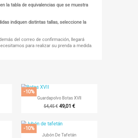
 en la tabla de equivalencias que se muestra
as indiquen distintas tallas, seleccione la
×
×
además del correo de confirmación, llegará
×
ecesitamos para realizar su prenda a medida.
outline
sta
-10%

Vista rápida
Guardapolvo Botas XVII
14
49,01 €
54,45 €
-10%

Vista rápida
Jubón De Tafetán