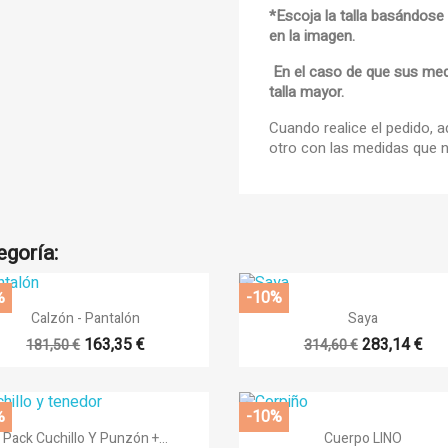
*Escoja la talla basándose
en la imagen.
En el caso de que sus medid
talla mayor.
title))
iciar sesión
Cuando realice el pedido, 
otro con las medidas que n
adir a la lista de deseos
abel))
e iniciar sesión para guardar productos en su lista de deseos.
add_circle_
Crear nueva li
egoría:
((cancelText))
((loginText))
((cancelText))
((createText))
%
-10%


Vista rápida
Vista rápida
Calzón - Pantalón
Saya
+14
+
163,35 €
283,14 €
181,50 €
314,60 €
%
-10%


Vista rápida
Vista rápida
Pack Cuchillo Y Punzón +...
Cuerpo LINO