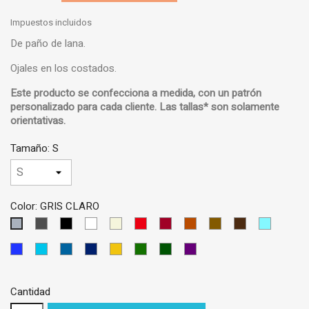
Impuestos incluidos
De paño de lana.
Ojales en los costados.
Este producto se confecciona a medida, con un
patrón
personalizado
para cada cliente.
Las tallas* son solamente
orientativas
.
Tamaño: S
Color: GRIS CLARO
GRIS
NEGRO
BLANCO
BEIS
ROJO
GRANATE
LADRILLO
MARRON
MARRON
AZUL
GRIS
OSCURO
CLARO
OSCURO
CIELO
CLARO
AZUL
AZUL
AZUL
AZUL
AMARILLO
VERDE
VERDE
VIOLETA
MEDIO
TURQUESA
PETRÓLEO
OSCURO
OSCURO
Cantidad