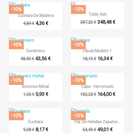
-10%
-10%

Vista rápida

Vista rápida
Toldo 4x6
Cuchara De Madera
348,48 €
387,20 €
4,36 €
4,84 €
-10%
-10%


Vista rápida
Vista rápida
Sombrero
Fíbula Modelo 1
43,56 €
16,34 €
48,40 €
18,15 €
-10%
-10%


Vista rápida
Vista rápida
Botones Metal
Capa - Herreruelo
0,93 €
164,00 €
1,03 €
182,23 €
-10%
-10%


Vista rápida
Vista rápida
Cuchara
Par De Hebillas Zapatos...
8,17 €
49,01 €
9,08 €
54,45 €