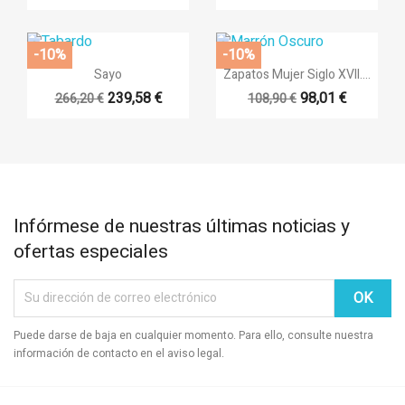
-10%
-10%


Vista rápida
Vista rápida
Sayo
Zapatos Mujer Siglo XVII....
239,58 €
98,01 €
266,20 €
108,90 €
Infórmese de nuestras últimas noticias y
ofertas especiales
Puede darse de baja en cualquier momento. Para ello, consulte nuestra
información de contacto en el aviso legal.