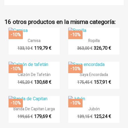
×
×
((title))
Iniciar sesión
16 otros productos en la misma categoría:
×
Añadir a la lista de deseos
((label))
Debe iniciar sesión para guardar productos en su lista de
-10%
-10%
deseos.


Vista rápida
Vista rápida
Camisa
Ropilla
119,79 €
326,70 €
133,10 €
363,00 €
add_circle_outlin
Crear nueva lista
((cancelText))
((loginText))
((cancelText))
((createText))
-10%
-10%


Vista rápida
Vista rápida
Calzón De Tafetán
Saya Encordada
130,68 €
157,91 €
145,20 €
175,45 €
-10%
-10%


Vista rápida
Vista rápida
Banda De Capitan Larga
Jubón
179,69 €
125,24 €
199,65 €
139,15 €