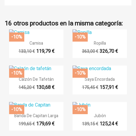
16 otros productos en la misma categoría:
-10%
-10%


Vista rápida
Vista rápida
Camisa
Ropilla
119,79 €
326,70 €
133,10 €
363,00 €
+13
-10%
-10%


Vista rápida
Vista rápida
Calzón De Tafetán
Saya Encordada
130,68 €
157,91 €
145,20 €
175,45 €
+8
+7
((title))
-10%
-10%
Iniciar sesión


Vista rápida
Vista rápida
Banda De Capitan Larga
Jubón
Añadir a la lista de deseos
179,69 €
125,24 €
199,65 €
139,15 €
((label))
Debe iniciar sesión para guardar productos en su lista de deseos.
+6
+14