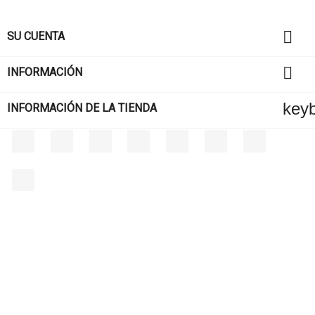

SU CUENTA

INFORMACIÓN
key
INFORMACIÓN DE LA TIENDA
Facebook
Twitter
Rss
YouTube
Pinterest
Vimeo
Instagram
LinkedIn