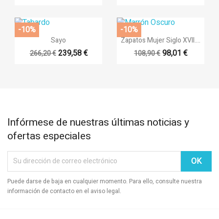
-10%
-10%


Vista rápida
Vista rápida
Sayo
Zapatos Mujer Siglo XVII....
239,58 €
98,01 €
266,20 €
108,90 €
+14
Infórmese de nuestras últimas noticias y
ofertas especiales
Puede darse de baja en cualquier momento. Para ello, consulte nuestra
información de contacto en el aviso legal.