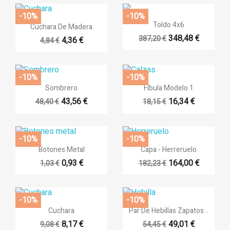
add_circl
Crear nuev
-10%
-10%

Vista rápida
((cancelText))
((loginT

Vista rápida
Toldo 4x6
Cuchara De Madera
((cancelText))
((createTe
348,48 €
387,20 €
4,36 €
4,84 €
-10%
-10%


Vista rápida
Vista rápida
Sombrero
Fíbula Modelo 1
43,56 €
16,34 €
48,40 €
18,15 €
-10%
-10%


Vista rápida
Vista rápida
Botones Metal
Capa - Herreruelo
0,93 €
164,00 €
1,03 €
182,23 €
+6
-10%
-10%


Vista rápida
Vista rápida
Cuchara
Par De Hebillas Zapatos...
8,17 €
49,01 €
9,08 €
54,45 €