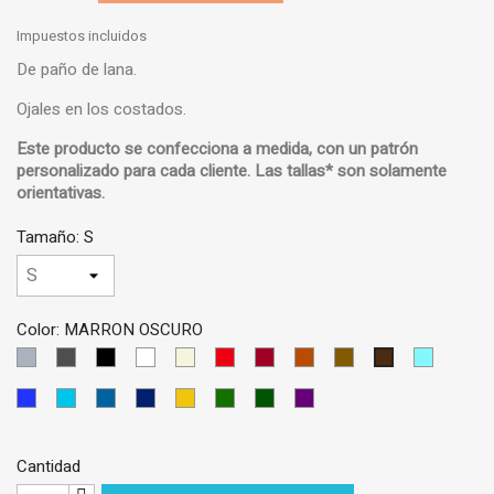
Impuestos incluidos
De paño de lana.
Ojales en los costados.
Este producto se confecciona a medida, con un
patrón
personalizado
para cada cliente.
Las tallas* son solamente
orientativas
.
Tamaño: S
Color: MARRON OSCURO
GRIS
GRIS
NEGRO
BLANCO
BEIS
ROJO
GRANATE
LADRILLO
MARRON
AZUL
MARRON
CLARO
OSCURO
CLARO
CIELO
OSCURO
AZUL
AZUL
AZUL
AZUL
AMARILLO
VERDE
VERDE
VIOLETA
MEDIO
TURQUESA
PETRÓLEO
OSCURO
OSCURO
Cantidad