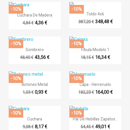
-10%
-10%

Vista rápida

Vista rápida
Toldo 4x6
Cuchara De Madera
348,48 €
387,20 €
4,36 €
4,84 €
-10%
-10%


Vista rápida
Vista rápida
Sombrero
Fíbula Modelo 1
43,56 €
16,34 €
48,40 €
18,15 €
-10%
-10%


Vista rápida
Vista rápida
Botones Metal
Capa - Herreruelo
0,93 €
164,00 €
1,03 €
182,23 €
-10%
-10%


Vista rápida
Vista rápida
Cuchara
Par De Hebillas Zapatos...
8,17 €
49,01 €
9,08 €
54,45 €