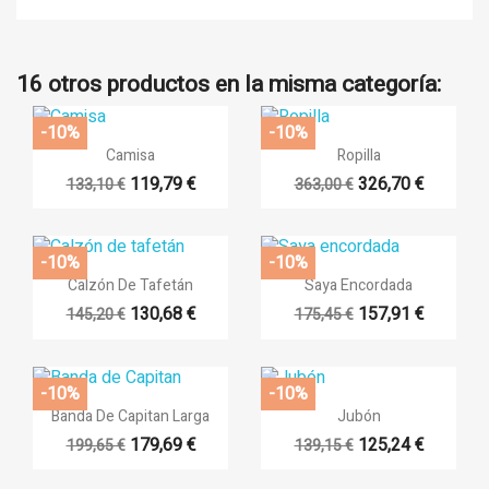
16 otros productos en la misma categoría:
-10%
-10%


Vista rápida
Vista rápida
Camisa
Ropilla
119,79 €
326,70 €
133,10 €
363,00 €
-10%
-10%


Vista rápida
Vista rápida
Calzón De Tafetán
Saya Encordada
130,68 €
157,91 €
145,20 €
175,45 €
-10%
-10%


Vista rápida
Vista rápida
Banda De Capitan Larga
Jubón
179,69 €
125,24 €
199,65 €
139,15 €