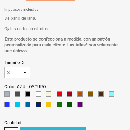
Impuestos incluidos
De paño de lana.
Ojales en los costados.
Este producto se confecciona a medida, con un
patrón
personalizado
para cada cliente.
Las tallas* son solamente
orientativas
.
Tamaño: S
Color: AZUL OSCURO
GRIS
GRIS
NEGRO
BLANCO
BEIS
ROJO
GRANATE
LADRILLO
MARRON
MARRON
AZUL
CLARO
OSCURO
CLARO
OSCURO
CIELO
AZUL
AZUL
AZUL
AMARILLO
VERDE
VERDE
VIOLETA
AZUL
MEDIO
TURQUESA
PETRÓLEO
OSCURO
OSCURO
Cantidad