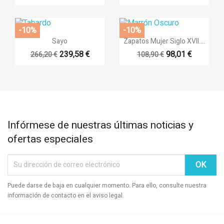
-10%
-10%


Vista rápida
Vista rápida
Sayo
Zapatos Mujer Siglo XVII....
239,58 €
98,01 €
266,20 €
108,90 €
Infórmese de nuestras últimas noticias y
ofertas especiales
Puede darse de baja en cualquier momento. Para ello, consulte nuestra
información de contacto en el aviso legal.