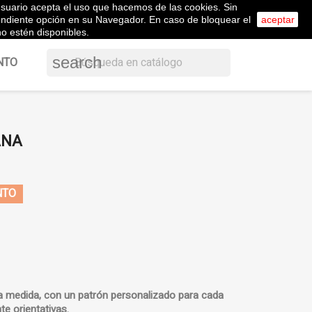
l usuario acepta el uso que hacemos de las cookies. Sin
shopping_cart


Carrito
(0)
ol
Iniciar sesión
pondiente opción en su Navegador. En caso de bloquear el
aceptar
o estén disponibles.
search
NTO
ANA
NTO
a medida, con un
patrón personalizado
para cada
te orientativas
.