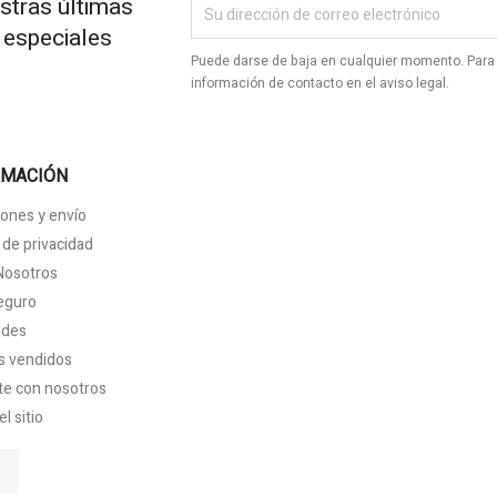
stras últimas
s especiales
Puede darse de baja en cualquier momento. Para 
información de contacto en el aviso legal.
RMACIÓN
ones y envío
a de privacidad
Nosotros
eguro
ades
s vendidos
te con nosotros
l sitio
tagram
LinkedIn