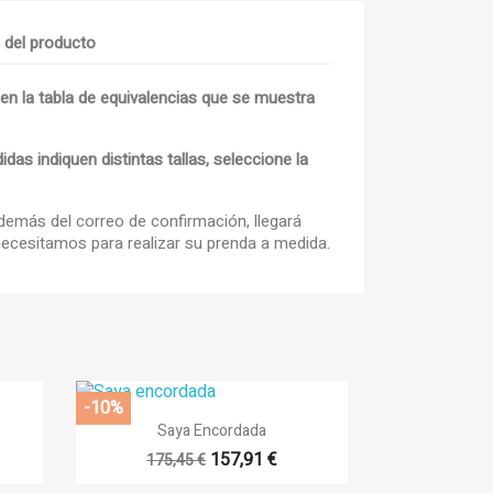
s del producto
 en la tabla de equivalencias que se muestra
×
as indiquen distintas tallas, seleccione la
×
×
además del correo de confirmación, llegará
ecesitamos para realizar su prenda a medida.
outline
sta
-10%

Vista rápida
Saya Encordada
157,91 €
175,45 €