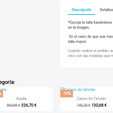
Descripción
Detalle
*Escoja la talla basándose
en la imagen.
title))
En el caso de que sus medid
iciar sesión
talla mayor.
adir a la lista de deseos
Cuando realice el pedido, 
abel))
e iniciar sesión para guardar productos en su lista de deseos.
otro con las medidas que n
add_circle_
Crear nueva li
((cancelText))
((loginText))
((cancelText))
((createText))
egoría:
%
-10%


Vista rápida
Vista rápida
Ropilla
Calzón De Tafetán
326,70 €
130,68 €
363,00 €
145,20 €