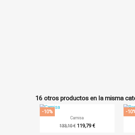
((
In
Añ
((l
Deb
16 otros productos en la misma cat
-10%
-10

Vista rápida
Camisa
119,79 €
133,10 €