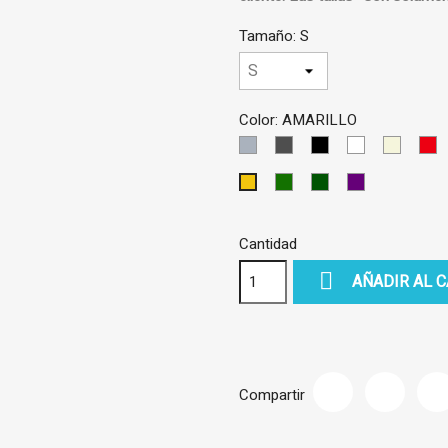
Tamaño: S
Color: AMARILLO
GRIS
GRIS
NEGRO
BLANCO
BEIS
R
CLARO
OSCURO
VERDE
VERDE
VIOLETA
AMARILLO
OSCURO
Cantidad

AÑADIR AL 
Compartir