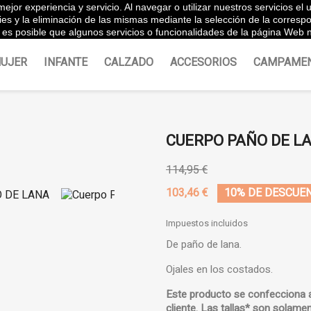
ejor experiencia y servicio. Al navegar o utilizar nuestros servicios e
Españ
ies y la eliminación de las mismas mediante la selección de la corres
es posible que algunos servicios o funcionalidades de la página Web n
UJER
INFANTE
CALZADO
ACCESORIOS
CAMPAME
CUERPO PAÑO DE L
114,95 €
103,46 €
10% DE DESCUE
Impuestos incluidos
De paño de lana.
Ojales en los costados.
Este producto se confecciona 
cliente.
Las tallas* son solamen