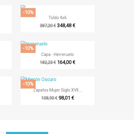
-10%

Vista rápida
Toldo 4x6
348,48 €
387,20 €
-10%

Vista rápida
Capa - Herreruelo
164,00 €
182,23 €
-10%

Vista rápida
Zapatos Mujer Siglo XVII....
98,01 €
108,90 €