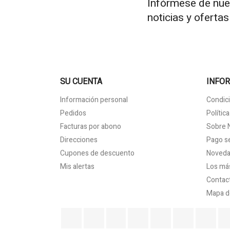
Infórmese de nue
noticias y oferta
SU CUENTA
INFO
Información personal
Condici
Pedidos
Polític
Facturas por abono
Sobre 
Direcciones
Pago s
Cupones de descuento
Noved
Mis alertas
Los má
Contac
Mapa de
Facebook
Twitter
Rss
YouTube
Pinterest
Vimeo
Ins