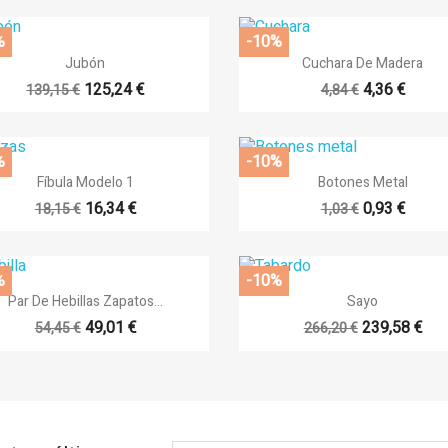
%
-10%


Vista rápida
Vista rápida
Jubón
Cuchara De Madera
125,24 €
4,36 €
139,15 €
4,84 €
%
-10%


Vista rápida
Vista rápida
Fíbula Modelo 1
Botones Metal
16,34 €
0,93 €
18,15 €
1,03 €
%
-10%


Vista rápida
Vista rápida
Par De Hebillas Zapatos...
Sayo
49,01 €
239,58 €
54,45 €
266,20 €