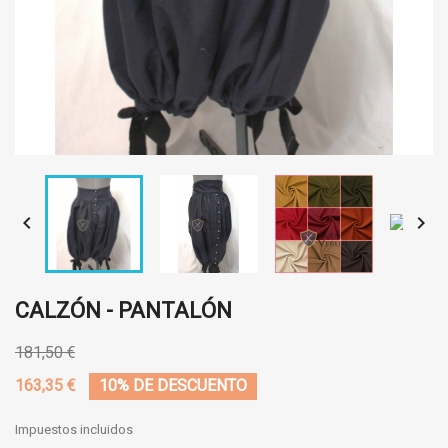


CALZÓN - PANTALÓN
181,50 €
163,35 €
10% DE DESCUENTO
Impuestos incluidos