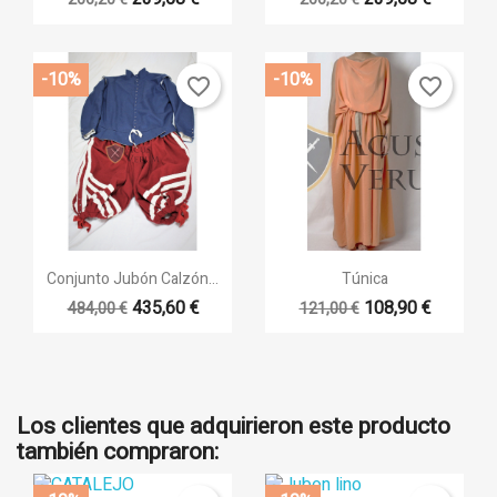
-10%
-10%
favorite_border
favorite_border
Vista rápida
Vista rápida


Conjunto Jubón Calzón...
Túnica
435,60 €
108,90 €
484,00 €
121,00 €
+17
+3
Los clientes que adquirieron este producto
también compraron: