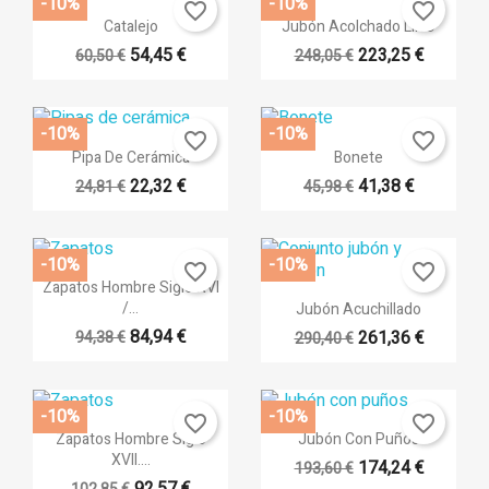
-10%
-10%
favorite_border
favorite_border
Vista rápida
Vista rápida


Catalejo
Jubón Acolchado LINO
54,45 €
223,25 €
60,50 €
248,05 €
+15
-10%
-10%
favorite_border
favorite_border
Vista rápida
Vista rápida


Pipa De Cerámica
Bonete
22,32 €
41,38 €
24,81 €
45,98 €
+14
-10%
-10%
favorite_border
favorite_border
Vista rápida

Zapatos Hombre Siglo XVI
Vista rápida

/...
Jubón Acuchillado
84,94 €
261,36 €
94,38 €
290,40 €
+14
-10%
-10%
favorite_border
favorite_border
Vista rápida
Vista rápida


Zapatos Hombre Siglo
Jubón Con Puños
XVII....
174,24 €
193,60 €
+14