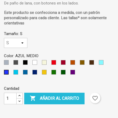
De paño de lana, con botones en los lados.
Este producto se confecciona a medida, con un
patrón
personalizado
para cada cliente.
Las tallas* son solamente
orientativas
Tamaño: S
Color: AZUL MEDIO
GRIS
GRIS
NEGRO
BLANCO
BEIS
ROJO
GRANATE
LADRILLO
MARRON
MARRON
AZUL
CLARO
OSCURO
CLARO
OSCURO
CIELO
AZUL
AZUL
AZUL
AMARILLO
VERDE
VERDE
VIOLETA
AZUL
TURQUESA
PETRÓLEO
OSCURO
OSCURO
MEDIO
Cantidad

favorite_border
AÑADIR AL CARRITO