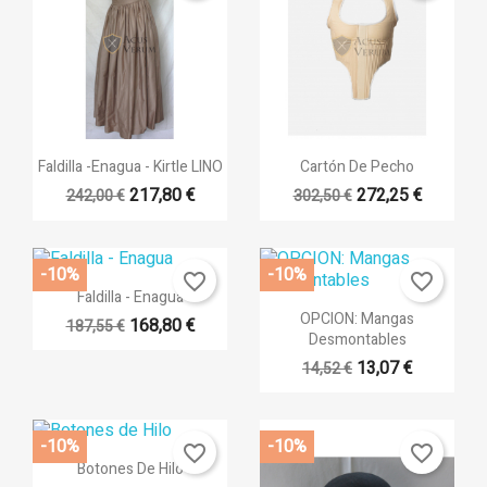
Vista rápida
Vista rápida


Faldilla -Enagua - Kirtle LINO
Cartón De Pecho
217,80 €
272,25 €
242,00 €
302,50 €
+14
-10%
-10%
favorite_border
favorite_border
Vista rápida

Faldilla - Enagua
Vista rápida

OPCION: Mangas
168,80 €
187,55 €
Desmontables
+14
13,07 €
14,52 €
-10%
-10%
favorite_border
favorite_border
Vista rápida

Botones De Hilo