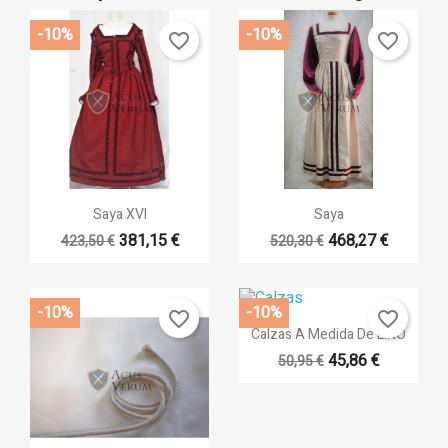
-10%
-10%
favorite_border
favorite_border
Vista rápida
Vista rápida


Saya XVI
Saya
381,15 €
468,27 €
423,50 €
520,30 €
+9
+6
-10%
-10%
favorite_border
favorite_border
Vista rápida

Calzas A Medida De LINO
45,86 €
50,95 €
+14