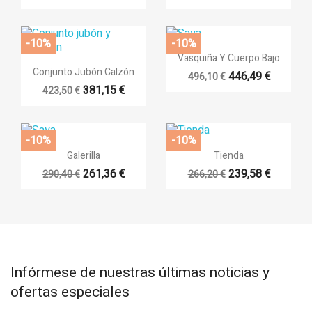
-10%
-10%

Vista rápida
Vasquiña Y Cuerpo Bajo

Vista rápida
Conjunto Jubón Calzón
446,49 €
496,10 €
381,15 €
423,50 €
-10%
-10%


Vista rápida
Vista rápida
Galerilla
Tienda
261,36 €
239,58 €
290,40 €
266,20 €
Infórmese de nuestras últimas noticias y
ofertas especiales