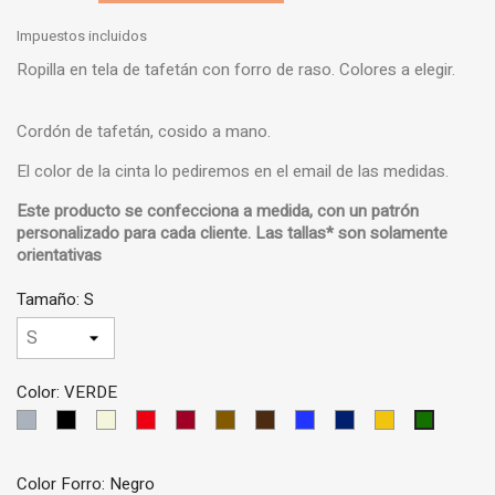
Impuestos incluidos
Ropilla en tela de tafetán con forro de raso. Colores a elegir.
Cordón de tafetán, cosido a mano.
El color de la cinta lo pediremos en el email de las medidas.
Este producto se confecciona a medida, con un
patrón
personalizado
para cada cliente.
Las tallas* son solamente
orientativas
Tamaño: S
Color: VERDE
GRIS
NEGRO
BEIS
ROJO
GRANATE
MARRON
MARRON
AZUL
AZUL
AMARILLO
VERDE
CLARO
CLARO
OSCURO
MEDIO
OSCURO
Color Forro: Negro