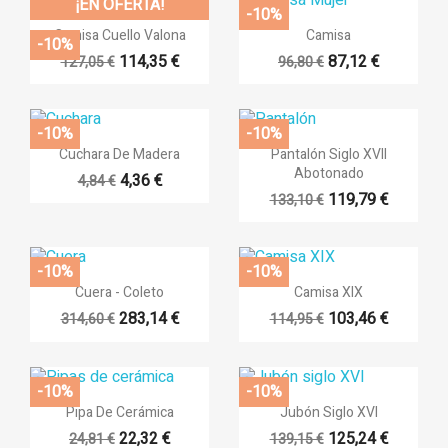
¡EN OFERTA!
-10%


Vista rápida
Vista rápida
Camisa Cuello Valona
Camisa
-10%
114,35 €
87,12 €
127,05 €
96,80 €
-10%
-10%


Vista rápida
Vista rápida
Cuchara De Madera
Pantalón Siglo XVII
Abotonado
4,36 €
4,84 €
119,79 €
133,10 €
-10%
-10%


Vista rápida
Vista rápida
Cuera - Coleto
Camisa XIX
283,14 €
103,46 €
314,60 €
114,95 €
-10%
-10%


Vista rápida
Vista rápida
Pipa De Cerámica
Jubón Siglo XVI
22,32 €
125,24 €
24,81 €
139,15 €