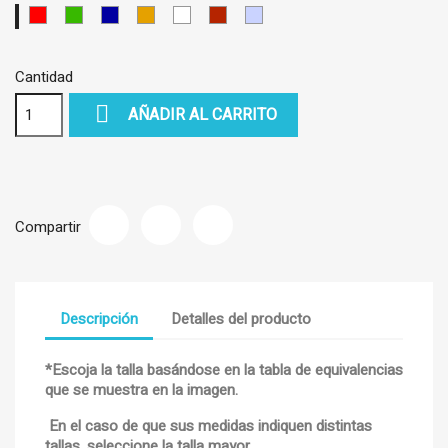
Negro
Rojo
Verde
Azul
Marron-
Blanco
Granate
Plata
Dorado
Cantidad

AÑADIR AL CARRITO
Compartir
Descripción
Detalles del producto
*Escoja la talla basándose en la tabla de equivalencias
que se muestra en la imagen.
En el caso de que sus medidas indiquen distintas
tallas, seleccione la talla mayor.