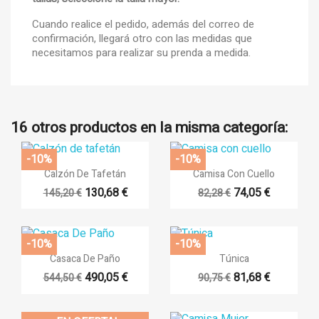
Cuando realice el pedido, además del correo de
confirmación, llegará otro con las medidas que
necesitamos para realizar su prenda a medida.
16 otros productos en la misma categoría:
-10%
-10%


Vista rápida
Vista rápida
Calzón De Tafetán
Camisa Con Cuello
130,68 €
74,05 €
145,20 €
82,28 €
-10%
-10%


Vista rápida
Vista rápida
Casaca De Paño
Túnica
490,05 €
81,68 €
544,50 €
90,75 €