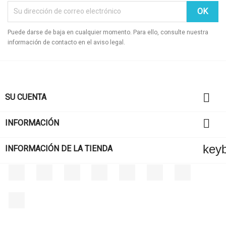
Puede darse de baja en cualquier momento. Para ello, consulte nuestra
información de contacto en el aviso legal.

SU CUENTA

INFORMACIÓN
key
INFORMACIÓN DE LA TIENDA
Facebook
Twitter
Rss
YouTube
Pinterest
Vimeo
Instagram
LinkedIn