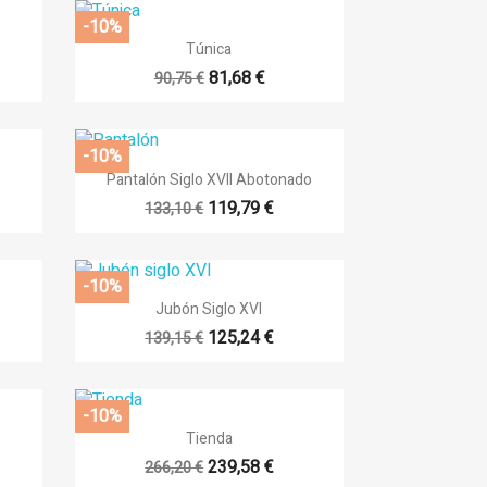
-10%

Vista rápida
Túnica
81,68 €
90,75 €
-10%

Vista rápida
Pantalón Siglo XVII Abotonado
119,79 €
133,10 €
-10%

Vista rápida
Jubón Siglo XVI
125,24 €
139,15 €
-10%

Vista rápida
Tienda
239,58 €
266,20 €