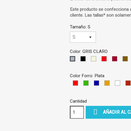
Este producto se confecciona 
cliente.
Las tallas* son solamen
Tamaño: S
Color: GRIS CLARO
NEGRO
BEIS
ROJO
GRANA
M
GRIS
C
CLARO
Color Forro: Plata
Rojo
Verde
Azul
Marron-
Blanc
Negro
Dorado
Cantidad

AÑADIR AL 