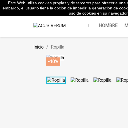
Este Web utiliza cookies propias y de terceros para ofrecerle una m
WhatsApp:
645854217
embargo, el usuario tiene la opción de impedir la generación de cook
uso de cookies en su navegador 
HOMBRE
M
Inicio
Ropilla
-10%