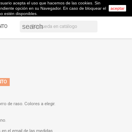
l usuario acepta el uso que hacemos de las cookies. Sin
shopping_cart


Carrito
(0)
ol
Iniciar sesión
pondiente opción en su Navegador. En caso de bloquear el
aceptar
o estén disponibles.
search
NTO
NTO
rro de raso. Colores a elegir.
ano.
s en el email de las medidas.