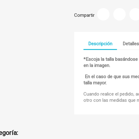
Compartir
Descripción
Detalle
*Escoja la talla basándose
title))
en la imagen.
iciar sesión
adir a la lista de deseos
En el caso de que sus medid
abel))
talla mayor.
e iniciar sesión para guardar productos en su lista de deseos.
Cuando realice el pedido, 
add_circle_
Crear nueva li
otro con las medidas que n
((cancelText))
((loginText))
((cancelText))
((createText))
egoría: