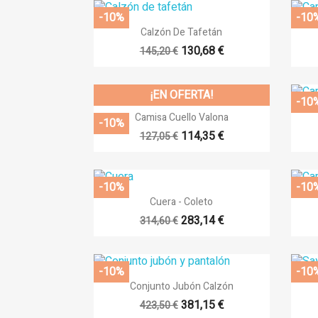
-10%
-10

Vista rápida
Calzón De Tafetán
130,68 €
145,20 €
¡EN OFERTA!
-10

Vista rápida
Camisa Cuello Valona
-10%
114,35 €
127,05 €
-10%
-10

Vista rápida
Cuera - Coleto
283,14 €
314,60 €
-10%
-10

Vista rápida
Conjunto Jubón Calzón
381,15 €
423,50 €