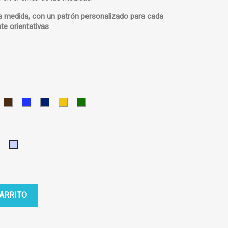
a medida, con un
patrón personalizado
para cada
te orientativas
TE
ARRON
MARRON
AZUL
AZUL
AMARILLO
VERDE
LARO
OSCURO
MEDIO
OSCURO
o
Granate
Plata
CARRITO