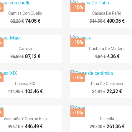
%
-10%


Vista rápida
Vista rápida
Camisa Con Cuello
Casaca De Paño
74,05 €
490,05 €
82,28 €
544,50 €
%
-10%


Vista rápida
Vista rápida
Camisa
Cuchara De Madera
87,12 €
4,36 €
96,80 €
4,84 €
%
-10%


Vista rápida
Vista rápida
Camisa XIX
Pipa De Cerámica
103,46 €
22,32 €
114,95 €
24,81 €
%
-10%


Vista rápida
Vista rápida
Vasquiña Y Cuerpo Bajo
Galerilla
446,49 €
261,36 €
496,10 €
290,40 €