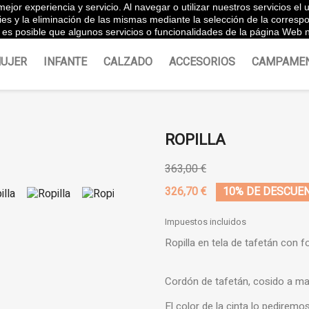
ejor experiencia y servicio. Al navegar o utilizar nuestros servicios e
Españ
ies y la eliminación de las mismas mediante la selección de la corres
es posible que algunos servicios o funcionalidades de la página Web n
UJER
INFANTE
CALZADO
ACCESORIOS
CAMPAME
ROPILLA
363,00 €
326,70 €
10% DE DESCUE
Impuestos incluidos
Ropilla en tela de tafetán con fo
Cordón de tafetán, cosido a m
El color de la cinta lo pediremo