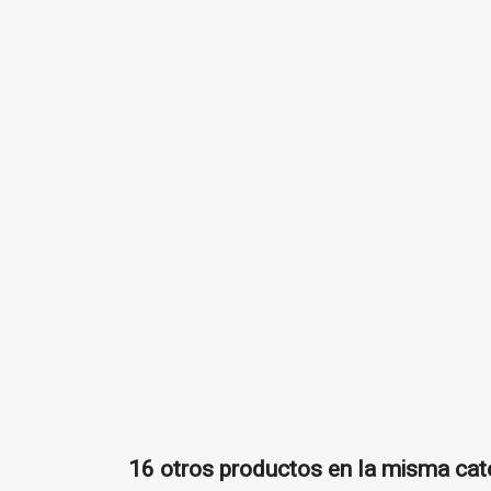
((
In
Añ
((l
Deb
16 otros productos en la misma cat