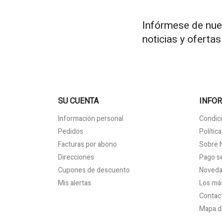
Infórmese de nue
noticias y oferta
SU CUENTA
INFO
Información personal
Condici
Pedidos
Polític
Facturas por abono
Sobre 
Direcciones
Pago s
Cupones de descuento
Noved
Mis alertas
Los má
Contac
Mapa de