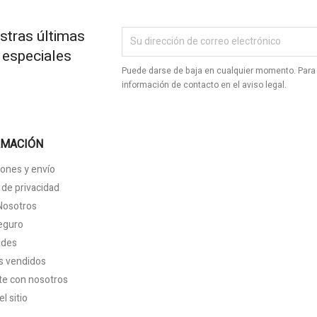
stras últimas
s especiales
Puede darse de baja en cualquier momento. Para 
información de contacto en el aviso legal.
RMACIÓN
ones y envío
a de privacidad
Nosotros
eguro
ades
s vendidos
te con nosotros
l sitio