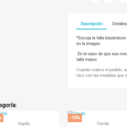
Descripción
Detalle
*Escoja la talla basándose
en la imagen.
title))
iciar sesión
En el caso de que sus medid
adir a la lista de deseos
talla mayor.
abel))
e iniciar sesión para guardar productos en su lista de deseos.
Cuando realice el pedido, 
otro con las medidas que n
add_circle_
Crear nueva li
((cancelText))
((loginText))
((cancelText))
((createText))
egoría:
%
-10%


Vista rápida
Vista rápida
Ropilla
Tienda