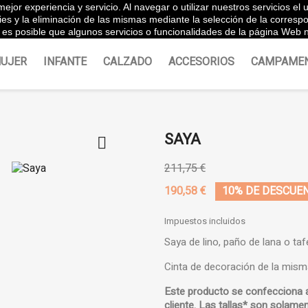
ejor experiencia y servicio. Al navegar o utilizar nuestros servicios e
Españ
ies y la eliminación de las mismas mediante la selección de la corres
es posible que algunos servicios o funcionalidades de la página Web n
UJER
INFANTE
CALZADO
ACCESORIOS
CAMPAME
SAYA

211,75 €
190,58 €
10% DE DESCUE
Impuestos incluidos
Saya de lino, paño de lana o taf
Cinta de decoración de la misma 
Este producto se confecciona 
cliente. Las tallas* son solamen