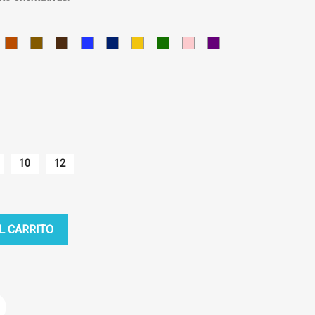
RANATE
LADRILLO
MARRON
MARRON
AZUL
AZUL
AMARILLO
VERDE
ROSA
VIOLETA
CLARO
OSCURO
MEDIO
OSCURO
10
12
L CARRITO