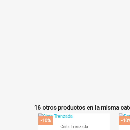
((
In
Añ
((l
Deb
16 otros productos en la misma cat
-10%
-10

Vista rápida
Cinta Trenzada