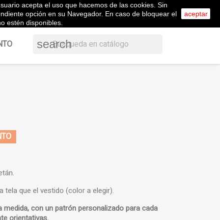
l usuario acepta el uso que hacemos de las cookies. Sin
shopping_cart


Carrito
(0)
ol
Iniciar sesión
pondiente opción en su Navegador. En caso de bloquear el
aceptar
o estén disponibles.
search
NTO
NTO
etán.
tela que el vestido (color a elegir).
a medida, con un patrón personalizado para cada
te orientativas.