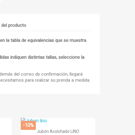
s del producto
 en la tabla de equivalencias que se muestra
×
×
as indiquen distintas tallas, seleccione la
×
además del correo de confirmación, llegará
ecesitamos para realizar su prenda a medida.
outline
sta
-10%

Vista rápida
Jubón Acolchado LINO