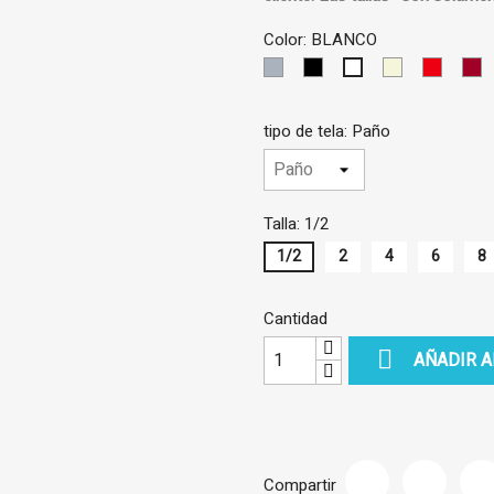
Color: BLANCO
GRIS
NEGRO
BEIS
ROJO
G
BLANCO
CLARO
tipo de tela: Paño
Talla: 1/2
1/2
2
4
6
8
Cantidad

AÑADIR A
Compartir