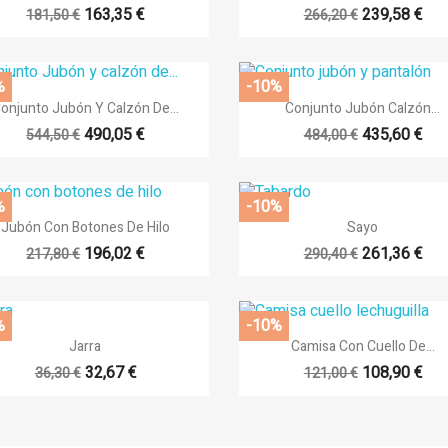
+14
163,35 €
239,58 €
181,50 €
266,20 €
%
-10%


Vista rápida
Vista rápida
onjunto Jubón Y Calzón De...
Conjunto Jubón Calzón...
+8
+
490,05 €
435,60 €
544,50 €
484,00 €
%
-10%


Vista rápida
Vista rápida
Jubón Con Botones De Hilo
Sayo
+14
+
196,02 €
261,36 €
217,80 €
290,40 €
%
-10%


Vista rápida
Vista rápida
Jarra
Camisa Con Cuello De...
32,67 €
108,90 €
36,30 €
121,00 €