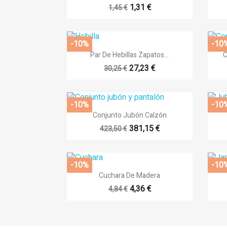
1,31 €
1,45 €
-10%
-10

Vista rápida
Par De Hebillas Zapatos...
C
27,23 €
30,25 €
-10%
-10

Vista rápida
Conjunto Jubón Calzón
+17
381,15 €
423,50 €
-10%
-10

Vista rápida
Cuchara De Madera
4,36 €
4,84 €