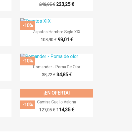
+15
223,25 €
248,05 €
-10%

Vista rápida
Zapatos Hombre Siglo XIX
17
98,01 €
108,90 €
-10%

Vista rápida
Pomander - Poma De Olor
14
34,85 €
38,72 €
¡EN OFERTA!

Vista rápida
Camisa Cuello Valona
-10%
114,35 €
127,05 €