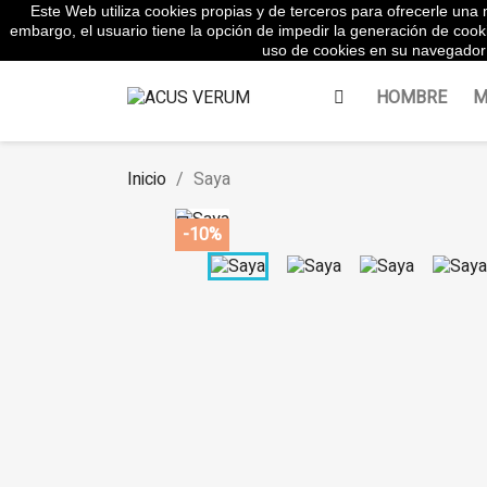
Este Web utiliza cookies propias y de terceros para ofrecerle una m
WhatsApp:
645854217
embargo, el usuario tiene la opción de impedir la generación de cook
uso de cookies en su navegador 
HOMBRE
M
Inicio
Saya

-10%