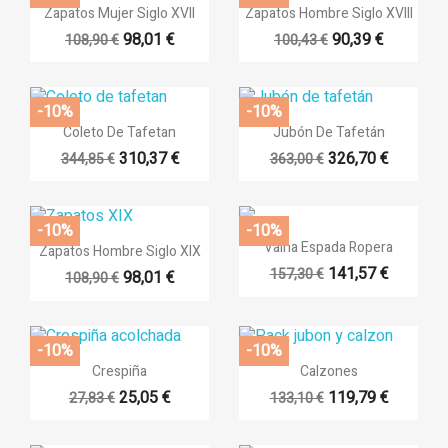


Vista rápida
Vista rápida
Zapatos Mujer Siglo XVII
Zapatos Hombre Siglo XVIII
98,01 €
90,39 €
108,90 €
100,43 €
-10%
-10%


Vista rápida
Vista rápida
Coleto De Tafetan
Jubón De Tafetán
310,37 €
326,70 €
344,85 €
363,00 €
-10%
-10%

Vista rápida

Vista rápida
Vaina Espada Ropera
Zapatos Hombre Siglo XIX
141,57 €
157,30 €
98,01 €
108,90 €
-10%
-10%


Vista rápida
Vista rápida
Crespiña
Calzones
25,05 €
119,79 €
27,83 €
133,10 €