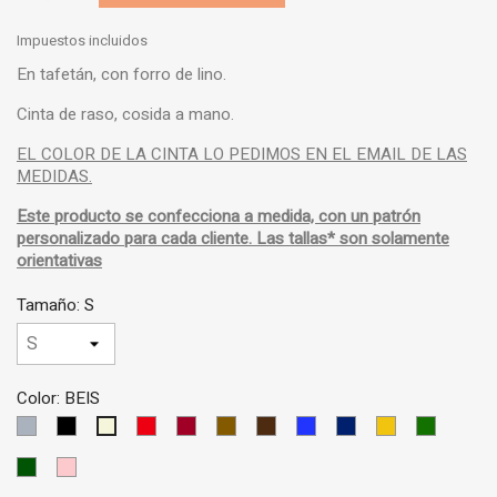
Impuestos incluidos
En tafetán, con forro de lino.
Cinta de raso, cosida a mano.
EL COLOR DE LA CINTA LO PEDIMOS EN EL EMAIL DE LAS
MEDIDAS.
Este producto se confecciona a medida, con un patrón
personalizado para cada cliente. Las tallas* son solamente
orientativas
Tamaño: S
Color: BEIS
GRIS
NEGRO
ROJO
GRANATE
MARRON
MARRON
AZUL
AZUL
AMARILLO
VERDE
BEIS
CLARO
CLARO
OSCURO
MEDIO
OSCURO
VERDE
ROSA
OSCURO