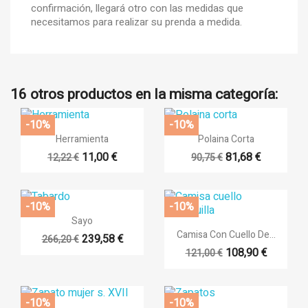
confirmación, llegará otro con las medidas que
necesitamos para realizar su prenda a medida.
16 otros productos en la misma categoría:
-10%
-10%


Vista rápida
Vista rápida
Herramienta
Polaina Corta
11,00 €
81,68 €
12,22 €
90,75 €
-10%
-10%

Vista rápida
Sayo

Vista rápida
Camisa Con Cuello De...
239,58 €
266,20 €
108,90 €
121,00 €
-10%
-10%