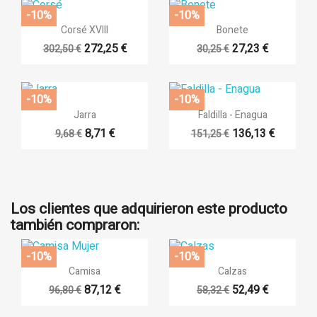
-10%
-10%


Vista rápida
Vista rápida
Corsé XVIII
Bonete
272,25 €
27,23 €
302,50 €
30,25 €
-10%
-10%


Vista rápida
Vista rápida
Jarra
Faldilla - Enagua
8,71 €
136,13 €
9,68 €
151,25 €
Los clientes que adquirieron este producto
también compraron:
-10%
-10%


Vista rápida
Vista rápida
Camisa
Calzas
87,12 €
52,49 €
96,80 €
58,32 €