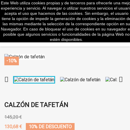
Este Web utiliza cookies propias y de terceros para ofrecerle una mej
shopp


(0)
experiencia y servicio. Al navegar o utilizar nuestros servicios el usuar
acepta el uso que hacemos de las cookies. Sin embargo, el usuario
tiene la opción de impedir la generación de cookies y la eliminación d
las mismas mediante la selección de la correspondiente opción en su
Navegador. En caso de bloquear el uso de cookies en su navegador e
search
posible que algunos servicios o funcionalidades de la página Web no
estén disponibles.
-10%


CALZÓN DE TAFETÁN
145,20 €
130,68 €
10% DE DESCUENTO