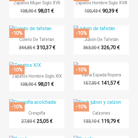


Vista rápida
Vista rápida
Zapatos Mujer Siglo XVII
Zapatos Hombre Siglo XVIII
98,01 €
90,39 €
108,90 €
100,43 €
((title))
Iniciar sesión
-10%
-10%
Añadir a la lista de deseos


Vista rápida
Vista rápida
Coleto De Tafetan
Jubón De Tafetán
((label))
Debe iniciar sesión para guardar productos en su lista de deseos.
310,37 €
326,70 €
344,85 €
363,00 €
+8
+8
add_circl
Crear nuev
((cancelText))
((loginT
-10%
-10%

Vista rápida

((cancelText))
((createTe
Vista rápida
Vaina Espada Ropera
Zapatos Hombre Siglo XIX
141,57 €
157,30 €
98,01 €
108,90 €
-10%
-10%


Vista rápida
Vista rápida
Crespiña
Calzones
25,05 €
119,79 €
27,83 €
133,10 €
+14