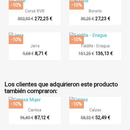
-10%
-10%


Vista rápida
Vista rápida
Corsé XVIII
Bonete
272,25 €
27,23 €
302,50 €
30,25 €
+14
-10%
-10%


Vista rápida
Vista rápida
Jarra
Faldilla - Enagua
8,71 €
136,13 €
9,68 €
151,25 €
+14
Los clientes que adquirieron este producto
también compraron:
-10%
-10%


Vista rápida
Vista rápida
Camisa
Calzas
87,12 €
52,49 €
96,80 €
58,32 €
+4