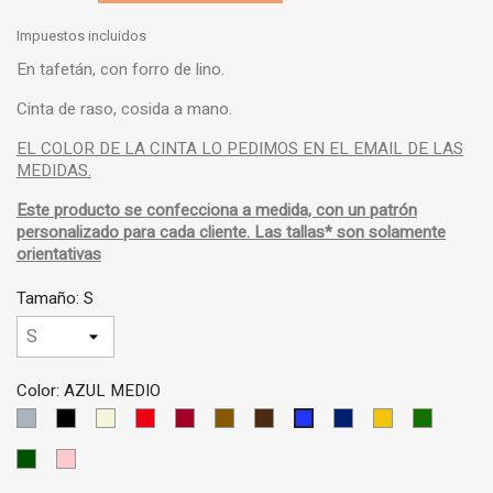
Impuestos incluidos
En tafetán, con forro de lino.
Cinta de raso, cosida a mano.
EL COLOR DE LA CINTA LO PEDIMOS EN EL EMAIL DE LAS
MEDIDAS.
Este producto se confecciona a medida, con un patrón
personalizado para cada cliente. Las tallas* son solamente
orientativas
Tamaño: S
Color: AZUL MEDIO
GRIS
NEGRO
BEIS
ROJO
GRANATE
MARRON
MARRON
AZUL
AMARILLO
VERDE
AZUL
CLARO
CLARO
OSCURO
OSCURO
MEDIO
VERDE
ROSA
OSCURO