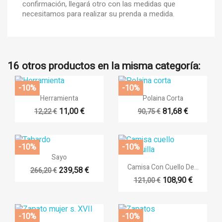
confirmación, llegará otro con las medidas que
necesitamos para realizar su prenda a medida.
16 otros productos en la misma categoría:
-10%
-10%


Vista rápida
Vista rápida
Herramienta
Polaina Corta
11,00 €
81,68 €
12,22 €
90,75 €
-10%
-10%

Vista rápida
Sayo

Vista rápida
Camisa Con Cuello De...
239,58 €
266,20 €
+14
108,90 €
121,00 €
-10%
-10%