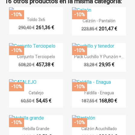
16 otros productos en la misma categoría:
-10%
-10%

Vista rápida

Vista rápida
Toldo 3x6
Calzón - Pantalón
261,36 €
290,40 €
201,47 €
223,85 €
+14
-10%
-10%


Vista rápida
Vista rápida
Conjunto Terciopelo
Pack Cuchillo Y Punzón +...
457,38 €
29,95 €
508,20 €
33,28 €
+4
-10%
-10%


Vista rápida
Vista rápida
Catalejo
Faldilla - Enagua
54,45 €
168,80 €
60,50 €
187,55 €
+14
-10%
-10%


Vista rápida
Vista rápida
Hebilla Grande
Calzón Acuchillado