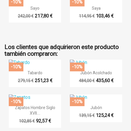
-10%
-10%


Vista rápida
Vista rápida
Sayo
Saya
217,80 €
103,46 €
242,00 €
114,95 €
+14
+4
Los clientes que adquirieron este producto
también compraron:
-10%
-10%


Vista rápida
Vista rápida
Tabardo
Jubón Acolchado
251,23 €
435,60 €
279,15 €
484,00 €
+14
+12
-10%
-10%


Vista rápida
Vista rápida
Zapatos Hombre Siglo
Jubón
XVII....
125,24 €
139,15 €
+14
92,57 €
102,85 €