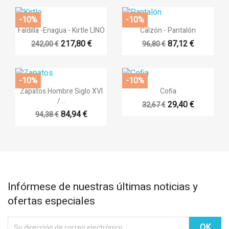
-10%
-10%


Vista rápida
Vista rápida
Faldilla -Enagua - Kirtle LINO
Calzón - Pantalón
217,80 €
87,12 €
242,00 €
96,80 €
+14
+6
-10%
-10%


Vista rápida
Vista rápida
Zapatos Hombre Siglo XVI
Cofia
/...
29,40 €
32,67 €
84,94 €
94,38 €
Infórmese de nuestras últimas noticias y
ofertas especiales
((title))
Iniciar sesión