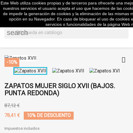
Este Web utiliza cookies propias y de terceros para ofrecerle una mejor 

nuestros servicios el usuario acepta el uso que hacemos de las cooki
de impedir la generación de cookies y la eliminación de las mismas m
opción en su Navegador. En caso de bloquear el uso de cookies 
servicios o funcionalidades de la página Web n
search


-10%
ZAPATOS MUJER SIGLO XVII (BAJOS.
PUNTA REDONDA)
87,12 €
78,41 €
10% DE DESCUENTO
Impuestos incluidos