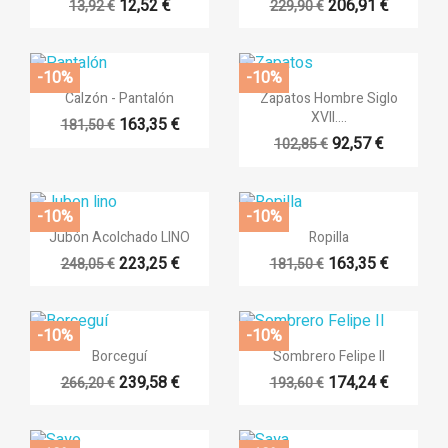
12,52 €
206,91 €
13,92 €
229,90 €
+14
-10%
-10%


Vista rápida
Vista rápida
Calzón - Pantalón
Zapatos Hombre Siglo
XVII....
163,35 €
181,50 €
+14
92,57 €
102,85 €
-10%
-10%


Vista rápida
Vista rápida
Jubón Acolchado LINO
Ropilla
223,25 €
163,35 €
248,05 €
181,50 €
+15
+14
-10%
-10%


Vista rápida
Vista rápida
Borceguí
Sombrero Felipe II
239,58 €
174,24 €
266,20 €
193,60 €