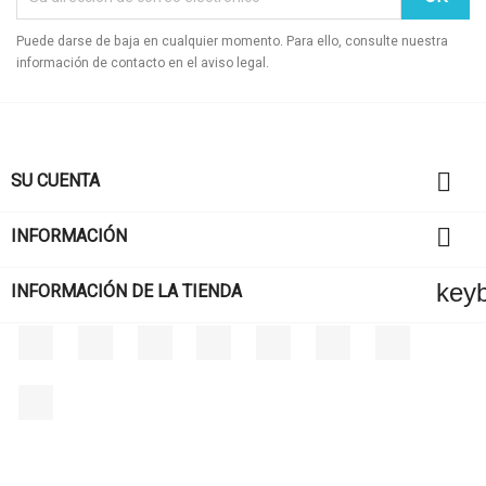
Añadir a la lista de deseos
((label))
Puede darse de baja en cualquier momento. Para ello, consulte nuestra
Debe iniciar sesión para guardar productos en su lista de deseos.
información de contacto en el aviso legal.
add_c
Crear
((cancelText))
((l
((cancelText))
((cre

SU CUENTA

INFORMACIÓN
key
INFORMACIÓN DE LA TIENDA
Facebook
Twitter
Rss
YouTube
Pinterest
Vimeo
Instagram
LinkedIn