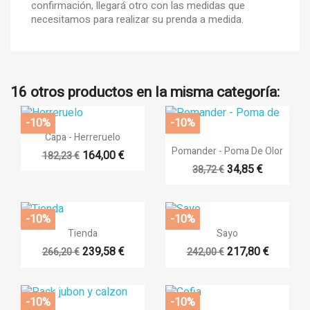
confirmación, llegará otro con las medidas que
necesitamos para realizar su prenda a medida.
16 otros productos en la misma categoría:
-10%
-10%

Vista rápida
Capa - Herreruelo

Vista rápida
Pomander - Poma De Olor
164,00 €
182,23 €
34,85 €
38,72 €
-10%
-10%


Vista rápida
Vista rápida
Tienda
Sayo
239,58 €
217,80 €
266,20 €
242,00 €
-10%
-10%