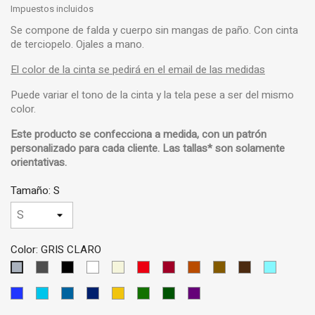
Impuestos incluidos
Se compone de falda y cuerpo sin mangas de paño. Con cinta
de terciopelo. Ojales a mano.
El color de la cinta se pedirá en el email de las medidas
Puede variar el tono de la cinta y la tela pese a ser del mismo
color.
Este producto se confecciona a medida, con un
patrón
personalizado
para cada cliente.
Las tallas* son solamente
orientativas
.
Tamaño: S
Color: GRIS CLARO
GRIS
NEGRO
BLANCO
BEIS
ROJO
GRANATE
LADRILLO
MARRON
MARRON
AZUL
GRIS
OSCURO
CLARO
OSCURO
CIELO
CLARO
AZUL
AZUL
AZUL
AZUL
AMARILLO
VERDE
VERDE
VIOLETA
MEDIO
TURQUESA
PETRÓLEO
OSCURO
OSCURO