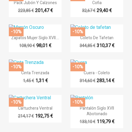


Vista rápida
Vista rápida
Pack Jubón Y Calzones
Cofia
201,47 €
29,40 €
223,85 €
32,67 €
-10%
-10%


Vista rápida
Vista rápida
Zapatos Mujer Siglo XVII....
Coleto De Tafetan
98,01 €
310,37 €
108,90 €
344,85 €
-10%
-10%


Vista rápida
Vista rápida
Cinta Trenzada
Cuera - Coleto
1,31 €
283,14 €
1,45 €
314,60 €
-10%
-10%


Vista rápida
Vista rápida
Cartuchera Ventral
Pantalón Siglo XVII
Abotonado
192,75 €
214,17 €
119,79 €
133,10 €