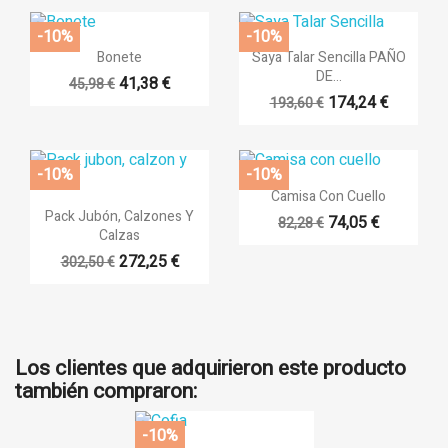
-10%
-10%


Vista rápida
Vista rápida
Bonete
Saya Talar Sencilla PAÑO
DE...
41,38 €
45,98 €
174,24 €
193,60 €
-10%
-10%

Vista rápida
Camisa Con Cuello

Vista rápida
Pack Jubón, Calzones Y
74,05 €
82,28 €
Calzas
272,25 €
302,50 €
Los clientes que adquirieron este producto
también compraron:
-10%