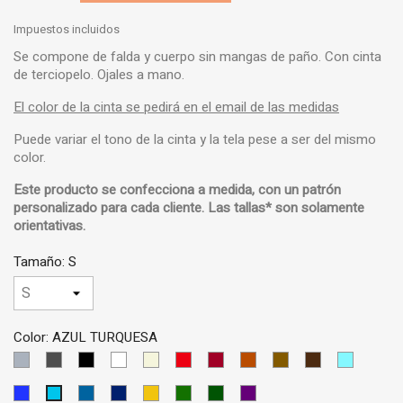
Impuestos incluidos
Se compone de falda y cuerpo sin mangas de paño. Con cinta
de terciopelo. Ojales a mano.
El color de la cinta se pedirá en el email de las medidas
Puede variar el tono de la cinta y la tela pese a ser del mismo
color.
Este producto se confecciona a medida, con un
patrón
personalizado
para cada cliente.
Las tallas* son solamente
orientativas
.
Tamaño: S
Color: AZUL TURQUESA
GRIS
GRIS
NEGRO
BLANCO
BEIS
ROJO
GRANATE
LADRILLO
MARRON
MARRON
AZUL
CLARO
OSCURO
CLARO
OSCURO
CIELO
AZUL
AZUL
AZUL
AMARILLO
VERDE
VERDE
VIOLETA
AZUL