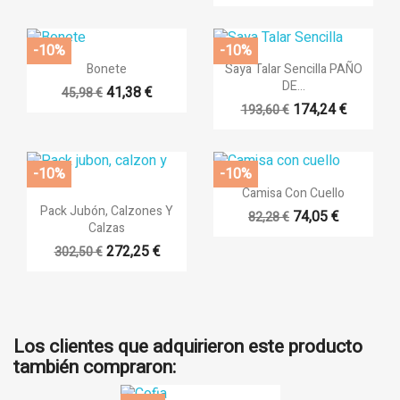
-10%
-10%


Vista rápida
Vista rápida
Bonete
Saya Talar Sencilla PAÑO
DE...
41,38 €
45,98 €
174,24 €
193,60 €
-10%
-10%

Vista rápida
Camisa Con Cuello

Vista rápida
Pack Jubón, Calzones Y
74,05 €
82,28 €
Calzas
272,25 €
302,50 €
Los clientes que adquirieron este producto
también compraron: