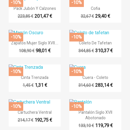
-10%
-10%


Vista rápida
Vista rápida
Pack Jubón Y Calzones
Cofia
201,47 €
29,40 €
223,85 €
32,67 €
-10%
-10%


Vista rápida
Vista rápida
Zapatos Mujer Siglo XVII....
Coleto De Tafetan
98,01 €
310,37 €
108,90 €
344,85 €
-10%
-10%


Vista rápida
Vista rápida
Cinta Trenzada
Cuera - Coleto
1,31 €
283,14 €
1,45 €
314,60 €
-10%
-10%


Vista rápida
Vista rápida
Cartuchera Ventral
Pantalón Siglo XVII
Abotonado
192,75 €
214,17 €
119,79 €
133,10 €