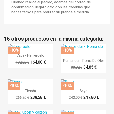
Cuando realice el pedido, además del correo de
confirmación, llegará otro con las medidas que
necesitamos para realizar su prenda a medida.
16 otros productos en la misma categoría:
-10%
-10%

Vista rápida
Capa - Herreruelo
×

Vista rápida
Pomander - Poma De Olor
×
((title))
164,00 €
182,23 €
Iniciar sesión
34,85 €
38,72 €
×
Añadir a la lista de deseos
((label))
Debe iniciar sesión para guardar productos en su lista de
deseos.
-10%
-10%


Vista rápida
Vista rápida
Tienda
Sayo
add_circle_outlin
Crear nueva lista
239,58 €
217,80 €
266,20 €
242,00 €
((cancelText))
((loginText))
((cancelText))
((createText))