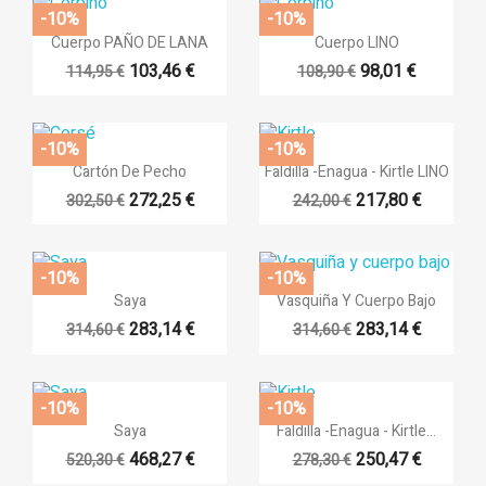
-10%
-10%
×
×
((title))


Vista rápida
Vista rápida
×
Cuerpo PAÑO DE LANA
Cuerpo LINO
Iniciar sesión
((modalTitle))
×
103,46 €
98,01 €
114,95 €
108,90 €
Añadir a la lista de deseos
((label))
Debe iniciar sesión para guardar productos en su lista de
((confirmMessage))
deseos.
-10%
-10%


Vista rápida
Vista rápida
Cartón De Pecho
Faldilla -Enagua - Kirtle LINO
add_circle_outlin
Crear nueva lista
((cancelText))
((modalDeleteText))
272,25 €
217,80 €
302,50 €
242,00 €
((cancelText))
((loginText))
((cancelText))
((createText))
-10%
-10%


Vista rápida
Vista rápida
Saya
Vasquiña Y Cuerpo Bajo
283,14 €
283,14 €
314,60 €
314,60 €
-10%
-10%


Vista rápida
Vista rápida
Saya
Faldilla -Enagua - Kirtle...
468,27 €
250,47 €
520,30 €
278,30 €