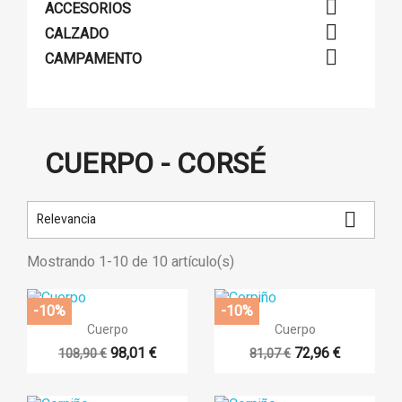

ACCESORIOS

CALZADO

CAMPAMENTO
CUERPO - CORSÉ

Relevancia
Mostrando 1-10 de 10 artículo(s)
-10%
-10%


Vista rápida
Vista rápida
Cuerpo
Cuerpo
98,01 €
72,96 €
108,90 €
81,07 €