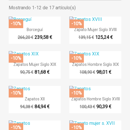
Mostrando 1-12 de 17 artículo(s)
-10%
-10%


Vista rápida
Vista rápida
Borceguí
Zapato Mujer Siglo XVIII
239,58 €
125,24 €
266,20 €
139,15 €
-10%
-10%


Vista rápida
Vista rápida
Zapatos Mujer Siglo XIX
Zapatos Hombre Siglo XIX
81,68 €
98,01 €
90,75 €
108,90 €
-10%
-10%


Vista rápida
Vista rápida
Zapatos XII
Zapatos Hombre Siglo XVIII
84,94 €
90,39 €
94,38 €
100,43 €
-10%
-10%