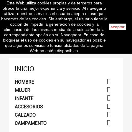
Este Web utiliza cookies propias y de terceros para

ofrecerle una mejor experiencia y servicio. Al navegar o
utilizar nuestros servicios el usuario acepta el uso que
hacemos de las cookies. Sin embargo, el usuario tiene la
opción de impedir la generación de cookies y la
search
aceptar
eliminación de las mismas mediante la selección de la
correspondiente opción en su Navegador. En caso de
bloquear el uso de cookies en su navegador es posible
que algunos servicios o funcionalidades de la página
Connect with:
Web no estén disponibles.
INICIO

HOMBRE

MUJER

INFANTE

ACCESORIOS

CALZADO

CAMPAMENTO