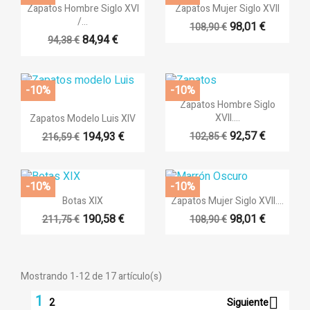


Vista rápida
Vista rápida
Zapatos Hombre Siglo XVI
Zapatos Mujer Siglo XVII
/...
98,01 €
108,90 €
84,94 €
94,38 €
-10%
-10%

Vista rápida
Zapatos Hombre Siglo

Vista rápida
XVII....
Zapatos Modelo Luis XIV
92,57 €
194,93 €
102,85 €
216,59 €
-10%
-10%


Vista rápida
Vista rápida
Botas XIX
Zapatos Mujer Siglo XVII....
190,58 €
98,01 €
211,75 €
108,90 €
Mostrando 1-12 de 17 artículo(s)
1

Siguiente
2