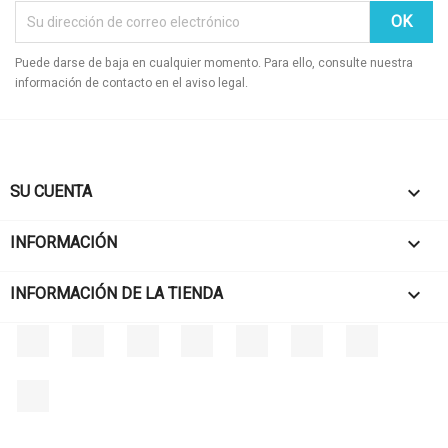
Puede darse de baja en cualquier momento. Para ello, consulte nuestra
información de contacto en el aviso legal.
SU CUENTA

INFORMACIÓN

INFORMACIÓN DE LA TIENDA
keyboard_arrow_down
Facebook
Twitter
Rss
YouTube
Pinterest
Vimeo
Instagram
LinkedIn