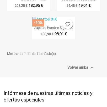
182,95 €
49,01 €
203,28 €
54,45 €
-10%
favorite_border
Vista rápida

Zapatos Hombre Siglo XIX
98,01 €
108,90 €
Mostrando 1-11 de 11 artículo(s)
Volver arriba

Infórmese de nuestras últimas noticias y
ofertas especiales