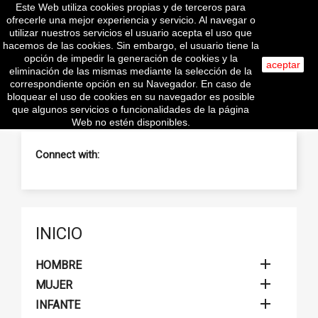
Este Web utiliza cookies propias y de terceros para
shopping_cart


(0)
ofrecerle una mejor experiencia y servicio. Al navegar o
utilizar nuestros servicios el usuario acepta el uso que
hacemos de las cookies. Sin embargo, el usuario tiene la
opción de impedir la generación de cookies y la
aceptar
eliminación de las mismas mediante la selección de la
search
correspondiente opción en su Navegador. En caso de
bloquear el uso de cookies en su navegador es posible
que algunos servicios o funcionalidades de la página
Web no estén disponibles.
Connect with:
INICIO

HOMBRE

MUJER

INFANTE