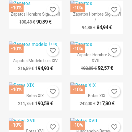
Crear nueva lista
add_circle_outline
-10%
-10%
favorite_border
favorite_border
((cancelText))
((modalDeleteText))
Vista rápida
Vista rápida


Cancelar
Iniciar sesión
Zapatos Hombre Siglo XVIII
Zapatos Hombre Siglo XVI
Cancelar
Crear lista de deseos
/...
90,39 €
100,43 €
84,94 €
94,38 €
-10%
-10%
favorite_border
favorite_border
Vista rápida

Zapatos Hombre Siglo
Vista rápida

XVII....
Zapatos Modelo Luis XIV
92,57 €
194,93 €
102,85 €
216,59 €
-10%
-10%
favorite_border
favorite_border
Vista rápida
Vista rápida


Botas XIX
Botas XIX
190,58 €
217,80 €
211,75 €
242,00 €
-10%
-10%
favorite_border
favorite_border
Vista rápida
Vista rápida


Botas XVII
Guardapolvo Botas XVII