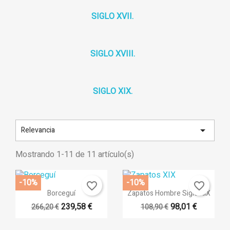
SIGLO XVII.
SIGLO XVIII.
SIGLO XIX.

Relevancia
Mostrando 1-11 de 11 artículo(s)
×
×
Crear lista de deseos
×
Iniciar sesión
-10%
-10%
((modalTitle))
favorite_border
favorite_border
Vista rápida
Vista rápida


Borceguí
Zapatos Hombre Siglo XIX
×
239,58 €
98,01 €
266,20 €
108,90 €
Nombre de la lista de deseos
Debe iniciar sesión para guardar productos en su lista de
Añadir a la lista de deseos
((confirmMessage))
deseos.