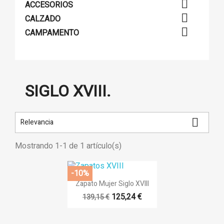

ACCESORIOS

CALZADO

CAMPAMENTO
SIGLO XVIII.
×
×
((title))

Relevancia
×
Iniciar sesión
((modalTitle))
×
Añadir a la lista de deseos
Mostrando 1-1 de 1 artículo(s)
((label))
Debe iniciar sesión para guardar productos en su lista de
((confirmMessage))
deseos.
-10%

Vista rápida
Zapato Mujer Siglo XVIII
add_circle_outlin
Crear nueva lista
((cancelText))
((modalDeleteText))
125,24 €
139,15 €
((cancelText))
((loginText))
((cancelText))
((createText))