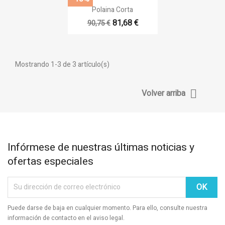
((cancelText))
((loginText))
((cancelText))
((createText))

Vista rápida
Polaina Corta
81,68 €
90,75 €
Mostrando 1-3 de 3 artículo(s)

Volver arriba
Infórmese de nuestras últimas noticias y
ofertas especiales
Puede darse de baja en cualquier momento. Para ello, consulte nuestra
información de contacto en el aviso legal.