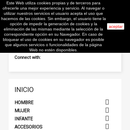
Este Web utiliza cookies propias y de terceros para

ofrecerle una mejor experiencia y servicio. Al navegar o
utilizar nuestros servicios el usuario acepta el uso que
hacemos de las cookies. Sin embargo, el usuario tiene la
opción de impedir la generación de cookies y la
search
aceptar
eliminación de las mismas mediante la selección de la
correspondiente opción en su Navegador. En caso de
bloquear el uso de cookies en su navegador es posible
que algunos servicios o funcionalidades de la página
Web no estén disponibles.
Connect with:
INICIO

HOMBRE

MUJER

INFANTE

ACCESORIOS