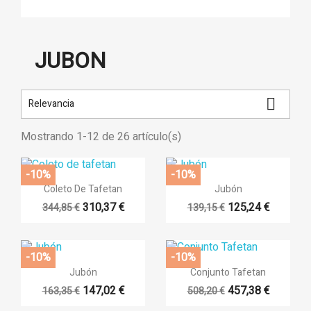
JUBON

Relevancia
Mostrando 1-12 de 26 artículo(s)
-10%
-10%


Vista rápida
Vista rápida
Coleto De Tafetan
Jubón
310,37 €
125,24 €
344,85 €
139,15 €
-10%
-10%


Vista rápida
Vista rápida
Jubón
Conjunto Tafetan
147,02 €
457,38 €
163,35 €
508,20 €