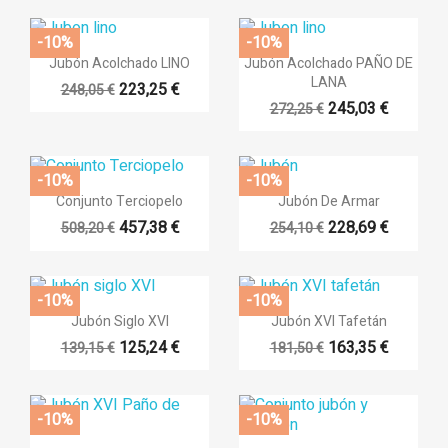
-10%
-10%


Vista rápida
Vista rápida
Jubón Acolchado LINO
Jubón Acolchado PAÑO DE
LANA
223,25 €
248,05 €
245,03 €
272,25 €
-10%
-10%


Vista rápida
Vista rápida
Conjunto Terciopelo
Jubón De Armar
457,38 €
228,69 €
508,20 €
254,10 €
-10%
-10%


Vista rápida
Vista rápida
Jubón Siglo XVI
Jubón XVI Tafetán
125,24 €
163,35 €
139,15 €
181,50 €
-10%
-10%