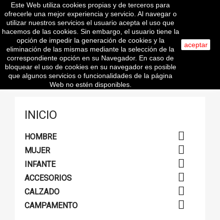
Este Web utiliza cookies propias y de terceros para

ofrecerle una mejor experiencia y servicio. Al navegar o
utilizar nuestros servicios el usuario acepta el uso que
hacemos de las cookies. Sin embargo, el usuario tiene la
opción de impedir la generación de cookies y la
search
aceptar
eliminación de las mismas mediante la selección de la
correspondiente opción en su Navegador. En caso de
bloquear el uso de cookies en su navegador es posible
que algunos servicios o funcionalidades de la página
Connect with:
Web no estén disponibles.
INICIO

HOMBRE

MUJER

INFANTE

ACCESORIOS

CALZADO

CAMPAMENTO