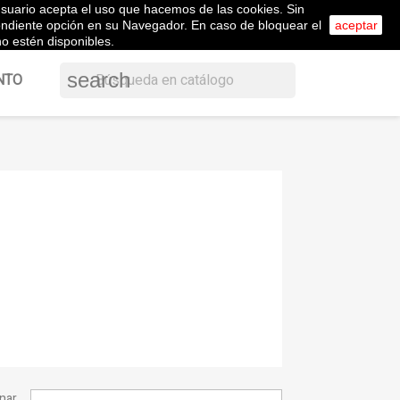
l usuario acepta el uso que hacemos de las cookies. Sin
shopping_cart


Carrito
(0)
ol
Iniciar sesión
pondiente opción en su Navegador. En caso de bloquear el
aceptar
o estén disponibles.
search
NTO
nar