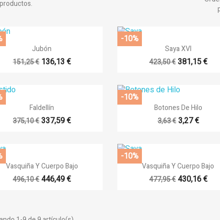
 productos.
%
-10%


Vista rápida
Vista rápida
Jubón
Saya XVI
+14
136,13 €
381,15 €
151,25 €
423,50 €
title))
%
-10%
modalTitle))
iciar sesión


Vista rápida
Vista rápida
Faldellín
Botones De Hilo
adir a la lista de deseos
+14
337,59 €
3,27 €
375,10 €
3,63 €
abel))
confirmMessage))
e iniciar sesión para guardar productos en su lista de deseos.
add_circle_
Crear nueva li
%
-10%


Vista rápida
Vista rápida
((cancelText))
((cancelText))
((modalDeleteText))
((loginText))
Vasquiña Y Cuerpo Bajo
Vasquiña Y Cuerpo Bajo
((cancelText))
((createText))
+8
+
446,49 €
430,16 €
496,10 €
477,95 €
ndo 1-9 de 9 artículo(s)