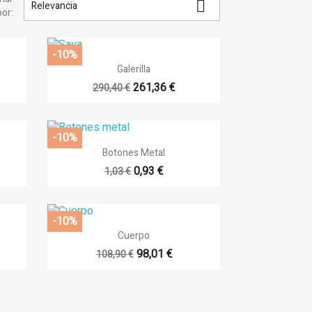

Relevancia
por:
-10%

Vista rápida
Galerilla
+9
+14
261,36 €
290,40 €
×
×
×
-10%

Vista rápida
×
Botones Metal
+5
0,93 €
1,03 €
outline
sta
-10%

Vista rápida
Cuerpo
17
+14
98,01 €
108,90 €