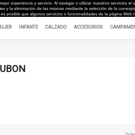
ejor experiencia y servicio. Al navegar o utilizar nuestros servicios e
Españ
ies y la eliminación de las mismas mediante la selección de la corres
es posible que algunos servicios o funcionalidades de la página Web n
UJER
INFANTE
CALZADO
ACCESORIOS
CAMPAME
JUBON
Orde