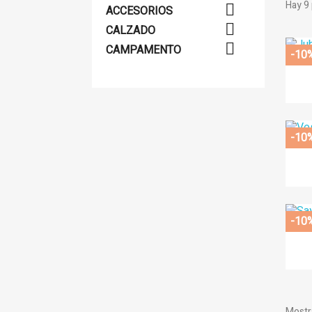
Hay 9

ACCESORIOS

CALZADO

CAMPAMENTO
-10
((
-10
((
In
Añ
((l
((
Deb
-10
Mostra