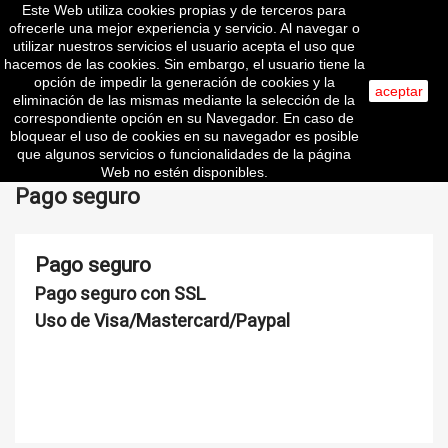
Este Web utiliza cookies propias y de terceros para

ofrecerle una mejor experiencia y servicio. Al navegar o
utilizar nuestros servicios el usuario acepta el uso que
hacemos de las cookies. Sin embargo, el usuario tiene la
opción de impedir la generación de cookies y la
aceptar
eliminación de las mismas mediante la selección de la
search
correspondiente opción en su Navegador. En caso de
bloquear el uso de cookies en su navegador es posible
que algunos servicios o funcionalidades de la página
Web no estén disponibles.
Pago seguro
Pago seguro
Pago seguro con SSL
Uso de Visa/Mastercard/Paypal