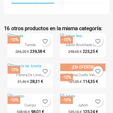
16 otros productos en la misma categoría:
-10%
-10%
favorite_border
favorite_border
Vista rápida
Vista rápida


Tienda
Jubón Acolchado LINO
239,58 €
223,25 €
266,20 €
248,05 €
+15
¡EN OFERTA!
-10%
favorite_border
favorite_border
Vista rápida
Vista rápida


Panera De Loneta
Camisa Cuello Valona
-10%
28,31 €
114,35 €
31,46 €
127,05 €
-10%
-10%
favorite_border
favorite_border
Vista rápida
Vista rápida


Cuerpo
Jubón
98,01 €
125,24 €
108,90 €
139,15 €