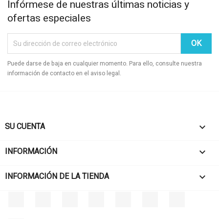
Infórmese de nuestras últimas noticias y
ofertas especiales
Puede darse de baja en cualquier momento. Para ello, consulte nuestra
información de contacto en el aviso legal.
SU CUENTA

INFORMACIÓN

INFORMACIÓN DE LA TIENDA
keyboard_arrow_down
Facebook
Twitter
Rss
YouTube
Pinterest
Vimeo
Instagram