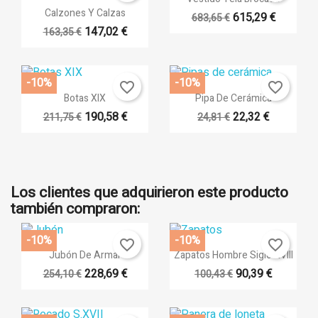
Vista rápida

Calzones Y Calzas
615,29 €
683,65 €
+4
147,02 €
163,35 €
+19
-10%
-10%
favorite_border
favorite_border
Vista rápida
Vista rápida


Botas XIX
Pipa De Cerámica
190,58 €
22,32 €
211,75 €
24,81 €
Los clientes que adquirieron este producto
también compraron:
-10%
-10%
favorite_border
favorite_border
Vista rápida
Vista rápida


Jubón De Armar
Zapatos Hombre Siglo XVIII
228,69 €
90,39 €
254,10 €
100,43 €