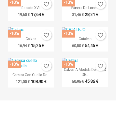
-10%
-10%
favorite_border
favorite_border
Vista rápida
Vista rápida


Recado XVII
Panera De Loneta
17,64 €
28,31 €
19,60 €
31,46 €
-10%
-10%
favorite_border
favorite_border
Vista rápida
Vista rápida


Calzas
Catalejo
15,25 €
54,45 €
16,94 €
60,50 €
+1
-10%
-10%
favorite_border
favorite_border
Vista rápida

Calzas A Medida De PAÑO
Vista rápida

DE...
Camisa Con Cuello De...
+14
45,86 €
108,90 €
50,95 €
121,00 €